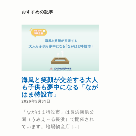
おすすめの記事
海風と笑顔が交差する大人
熱海の花火
も子供も夢中になる「なが
2025年6月9日
はま特設市」
花火大会日程のお
2026年5月31日
海海上花火大会
「ながはま特設市」は長浜海浜公
秋 9/15（ […]
園（うみえ～る長浜）で開催され
ています。地場物産店 […]