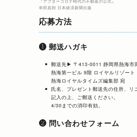
『アフターコロナ時代の不動産の公式』
幸田昌則 日本経済新聞出版
応募方法
❶ 郵送ハガキ
郵送先▶︎ 〒413-0011 静岡県熱海市
熱海第一ビル 9階 ロイヤルリゾー
熱海ロイヤルタイムズ編集部 宛
氏名、プレゼント郵送先の住所、リニューア
記入の上、ご郵送ください。
4/30までの消印有効。
❷ 問い合わせフォーム