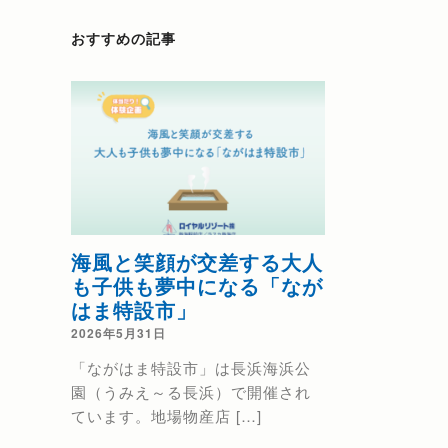
おすすめの記事
海風と笑顔が交差する大人
熱海の花火
も子供も夢中になる「なが
2025年6月9日
はま特設市」
花火大会日程のお
2026年5月31日
海海上花火大会
「ながはま特設市」は長浜海浜公
秋 9/15（ […]
園（うみえ～る長浜）で開催され
ています。地場物産店 […]