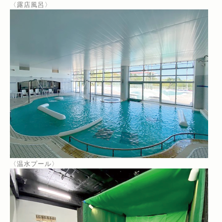
〈露店風呂〉
〈温水プール〉