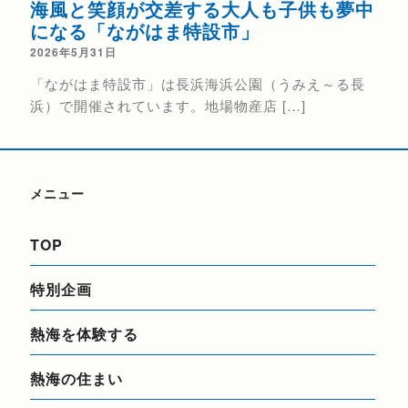
海風と笑顔が交差する大人も子供も夢中
熱
になる「ながはま特設市」
202
2026年5月31日
花火
「ながはま特設市」は長浜海浜公園（うみえ～る長
催日（
浜）で開催されています。地場物産店 […]
メニュー
TOP
特別企画
熱海を体験する
熱海の住まい