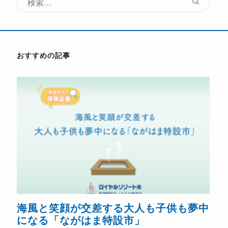
検
索:
おすすめの記事
海風と笑顔が交差する大人も子供も夢中
熱
になる「ながはま特設市」
202