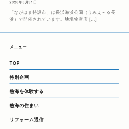
2026年5月31日
花火
「ながはま特設市」は長浜海浜公園（うみえ～る長
催日（
浜）で開催されています。地場物産店 […]
メニュー
TOP
特別企画
熱海を体験する
熱海の住まい
リフォーム通信