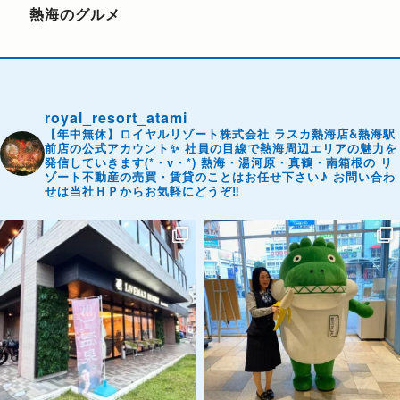
熱海のグルメ
royal_resort_atami
【年中無休】ロイヤルリゾート株式会社
ラスカ熱海店&熱海駅
前店の公式アカウント✨
社員の目線で熱海周辺エリアの魅力を
発信していきます(*・v・*)
熱海・湯河原・真鶴・南箱根の
リ
ゾート不動産の売買・賃貸のことはお任せ下さい♪
お問い合わ
せは当社ＨＰからお気軽にどうぞ‼️