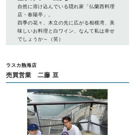
自然に溶け込んでいる隠れ家「仏蘭西料理
店・春陽亭」。
四季の花々、木立の先に広がる相模湾、美
味しいお料理と白ワイン、なんて私は幸せ
でしょうか～（笑）
ラスカ熱海店
売買営業 二藤 亘