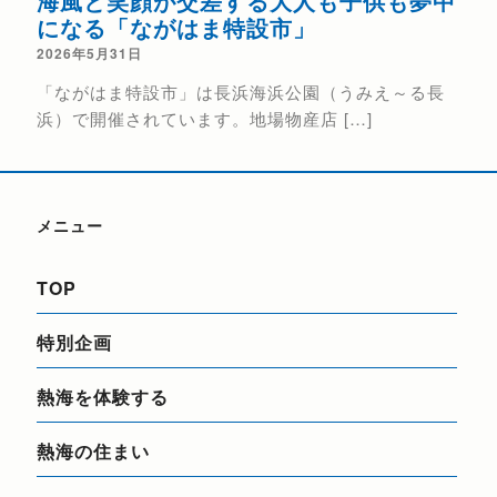
海風と笑顔が交差する大人も子供も夢中
熱
になる「ながはま特設市」
202
2026年5月31日
花火
「ながはま特設市」は長浜海浜公園（うみえ～る長
催日（
浜）で開催されています。地場物産店 […]
メニュー
TOP
特別企画
熱海を体験する
熱海の住まい