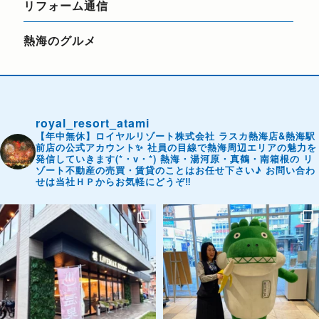
リフォーム通信
熱海のグルメ
royal_resort_atami
【年中無休】ロイヤルリゾート株式会社
ラスカ熱海店&熱海駅
前店の公式アカウント✨
社員の目線で熱海周辺エリアの魅力を
発信していきます(*・v・*)
熱海・湯河原・真鶴・南箱根の
リ
ゾート不動産の売買・賃貸のことはお任せ下さい♪
お問い合わ
せは当社ＨＰからお気軽にどうぞ‼️