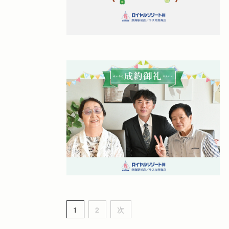
投
固
固
1
2
次
定
定