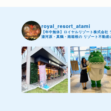
稿
ペ
ペ
ナ
ー
ー
ビ
royal_resort_atami
ジ
ジ
ゲ
【年中無休】ロイヤルリゾート株式会社
湯河原・真鶴・南箱根の
リゾート不動産
ー
シ
ョ
ン