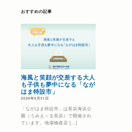
おすすめの記事
海風と笑顔が交差する大人
熱海の花火
も子供も夢中になる「なが
2025年6月9日
はま特設市」
花火大会日程のお
2026年5月31日
海海上花火大会
「ながはま特設市」は長浜海浜公
秋 9/15（ […]
園（うみえ～る長浜）で開催され
ています。地場物産店 […]