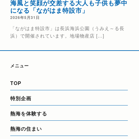
海風と笑顔が交差する大人も子供も夢中
熱
になる「ながはま特設市」
202
2026年5月31日
花火
「ながはま特設市」は長浜海浜公園（うみえ～る長
催日（
浜）で開催されています。地場物産店 […]
メニュー
TOP
特別企画
熱海を体験する
熱海の住まい