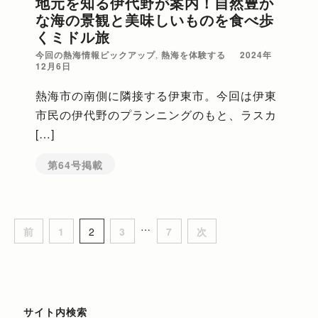
地元を知る伊代野が案内！自然豊か
な海の景観と美味しいものを食べ歩
くミドル旅
今回の熱海情報ピックアップ
,
熱海を体験する
2024年
12月6日
熱海市の南側に隣接する伊東市。今回は伊東
市民の伊代野のプランニングのもと、ラスカ
[…]
第64号掲載
…
投
固
固
固
固
前
1
2
3
7
次
稿
定
定
定
定
ペ
ペ
ペ
ペ
ナ
ー
ー
ー
ー
サイト内検索
ビ